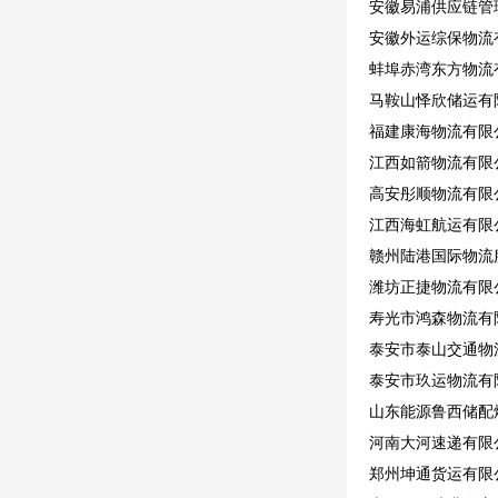
安徽易浦供应链管
安徽外运综保物流
蚌埠赤湾东方物流
马鞍山怿欣储运有
福建康海物流有限
江西如箭物流有限
高安彤顺物流有限
江西海虹航运有限公
赣州陆港国际物流
潍坊正捷物流有限
寿光市鸿森物流有
泰安市泰山交通物
泰安市玖运物流有
山东能源鲁西储配
河南大河速递有限公
郑州坤通货运有限