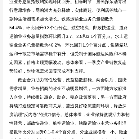
业业务总量指数均实现环比回升。初春时节，居民探亲踏青出
行意愿增多，网购潜力充分释放，实体商超、便利店等城市一
刻钟生活圈需求加快增长。铁路运输业业务总量指数为
54.4%，环比回升0.3个百分点。航空物流、邮政快递业、道路
运输业业务总量指数环比回升3.7、2.5和3.1个百分点。水上运
输业业务总量指数为46.2%，环比回升1.9个百分点，集装箱航
运和干散货市场需求稳中有升，但受制于国际航运风险和不确
定因素，价格出现宽幅波动。总体来看，一季度产业链恢复态
势较好，对物流需求回暖形成有利支撑。
政企合力助力韧性经营，效益指数趋稳。两会以后，围绕
需求增量、业务招商的政企互动明显增强，一方面地方政府深
入企业，持续推进惠企、助企、稳企政策落实，另一方面政府
持续打造稳定可靠政商关系，营造良好物流营商环境，释放深
度治理“反内卷”的强力信号。总体来看，企业保持微观活力和韧
性经营，邮政快递业、航空运输业、铁路运输业主营业务利润
指数环比分别回升0.1-0.4个百分点。分企业规模看，小、微企