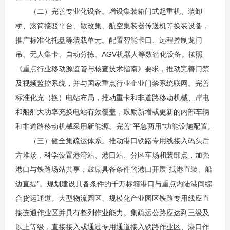
（二）完善专业化设备。增设集装箱
门式起重机
、装卸
桥、滚筒接驳平台、散改集、航空集装器传送机等换装设备，
推广标准化托盘等装载单元。配置智能卡口、远程控制龙门
吊、无人集卡、自动分拣、AGV机器人等数智化设备。按照
《
重点行业移动源监管与核查技术指南
》要求，推动完善门禁
及视频监控系统，并与国家重点行业企业门禁系统联网。完善
标准化充（换）电站布局，推动重卡和非道路移动机械、岸电
和船舶大功率充换电站有效覆盖，鼓励新增或更新的内部车辆
和非道路移动机械采用新能源。完善
“平急两用”
功能设施配置。
（三）健全集疏运体系。推动港口铁路专用线接入码头后
方堆场，科学设置港湾站、港口站、分区车场和装卸点，加强
港口与铁路场站共享，鼓励具备条件的港口开展“抵港直装、船
边直提”。规划建设具备条件的千万标箱港口与重点内陆港间综
合货运通道。大型物流园区、规模化产业园区铁路专用线应直
接连通作业区并具有整列作业能力。集疏运公路应达到三级及
以上等级，直接接入或通过专用通道接入铁路作业区、港口作