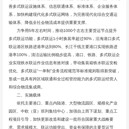
善多式联运设施体系、信息联通体系、标准体系、企业服务体
系，加快构建现代化多式联运网络，为完善现代化综合交通运
输体系、降低全社会物流成本提供重要支撑。
力争用5年左右时间，推动1000个左右主要货运节点提升
多式联运功能，多式联运1小时换装率超过90%，沿海港口多式
联运港区铁路进港率达到80%、长江干线主要港口实现铁路进
港率100%，清洁运输比例稳步提高，港口、铁路、多式联运企
业实现铁水联运作业信息有效对接，带动集装箱铁水联运安检
优化、多式联运“一单制”业务流程规范等标准规则取得新突破，
形成一批具有跨区域联通和全过程管控能力的多式联运经营人
和
综合物流集成商
。
二、实施载体
依托主要港口、重点内陆港、大型物流园区、规模化产业
园区、中欧（亚）班列集结中心，加强自上而下谋划、重点工
程项目引导，加快更新改造和建设一批符合国家重大战略要
求、需求规模大、联运功能突出、资金有保障的主要货运节