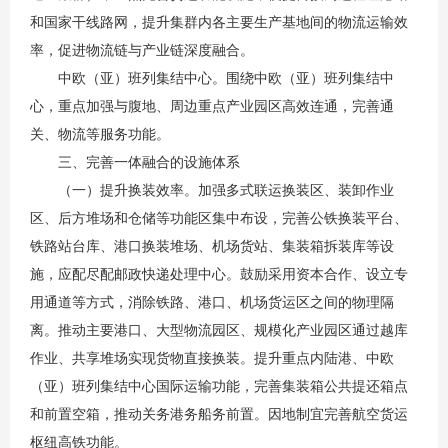
和国家干线路网，提升集群内各主要生产基地间的物流运输效
率，促进物流链与产业链深度融合。
中欧（亚）班列集结中心。围绕中欧（亚）班列集结中
心，重点加强与腹地、周边重点产业园区高效连通，完善通
关、物流等服务功能。
三、完善一体融合的设施体系
（一）提升换装效率。加强多式联运换装区、装卸作业
区、后方堆场和仓储等功能区集中布设，完善公铁换装平台、
铁路站台库、港口换装堆场、机场货站、集装箱拆装库等设
施，应配尽配邮政快递处理中心。鼓励采用资本合作、设立专
用通道等方式，消除铁路、港口、机场货运区之间的物理隔
离。推动主要港口、大型物流园区、规模化产业园区通过
越库
作业
、共享堆场实现货物直接换装。提升重点内陆港、中欧
（亚）班列集结中心国际运输功能，完善集装箱公共提还箱点
和前置空箱，推动关务港务船务前置。因地制宜完善航空货运
枢纽高铁功能。